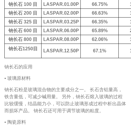
钠长石
100
目
LASPAR.01.00P
66.75%
钠长石
200
目
LASPAR.02.00P
66.63%
钠长石
325
目
LASPAR.03.25P
66.35%
钠长石
600
目
LASPAR.06.00P
65.89%
钠长石
800
目
LASPAR.08.00P
62.06%
钠长石1250目
LASPAR.12.50P
67.1%
钠长石的应用
• 玻璃原材料
钠长石粉是玻璃混合物的主要成分之一。
长石含铝量高，
铁含量低，可减少碱用量。
另外，钠长石熔入玻璃的过程
比较缓慢，结晶能力小，可以防止玻璃形成过程中析出晶体
而损坏产品。
钠长石还可用于调节玻璃的粘度。
• 陶瓷原料