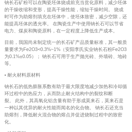
钠长石矿粉可以在陶瓷坯体烧成前充当贫化原料，减少坯体
的干燥收缩和变形，提高干燥性能，缩短干燥时间。
烧成
时可作为助熔剂填充在坯体中，使坯体致密，减少空隙，还
能提高坯体的透光率。
在陶瓷生产中使用钠长石可以节省
电力、煤炭和陶瓷原料，在一定程度上降低生产成本。
目前，我国尚未制定统一的长石矿产品质量标准，其一般质
量要求为
Fe2O3<0.3%~1%
（安阳李氏实业钠长石粉
Fe2O3
为
0.1%
±
0.05
）； 钠长石可用于生产抛光砖、外墙砖、地砖
等。
• 耐火材料原材料
钠长石的低热膨胀系数有助于最大限度地减少加热和冷却循
环过程中的热应力，从而防止耐火结构中的裂纹和断
裂。
此外，其高氧化铝含量有助于形成莫来石，莫来石是
一种以其优异的耐火性能而闻名的化合物。
钠长石还充当
助熔剂，降低耐火混合物的熔点并促进烧制过程中的致密
化。