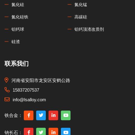
氮化硅
氮化锰
氮化硅铁
高碳硅
铝钙球
铝钙顶渣改质剂
硅渣
联系我们
河南省安阳市龙安区安鹤公路
15837207537
info@lsalloy.com
铁合金：
钠长石：