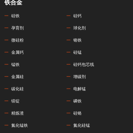
铁合金
硅铁
硅钙
孕育剂
球化剂
微硅粉
铬铁
金属钙
硅锰
锰铁
硅钙包芯线
金属硅
增碳剂
碳化硅
电解锰
镁锭
磷铁
精炼渣
硅铬
氮化锰铁
氮化硅锰