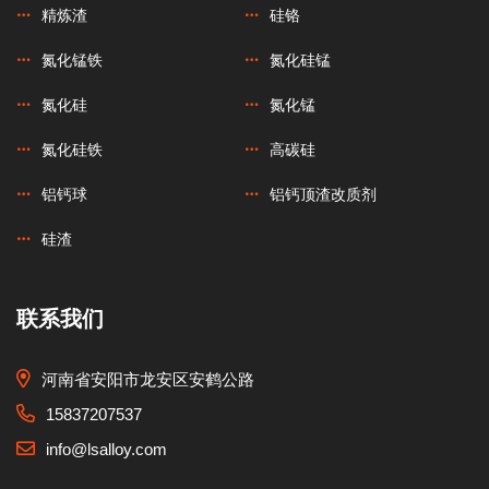
精炼渣
硅铬
氮化锰铁
氮化硅锰
氮化硅
氮化锰
氮化硅铁
高碳硅
铝钙球
铝钙顶渣改质剂
硅渣
联系我们
河南省安阳市龙安区安鹤公路
15837207537
info@lsalloy.com