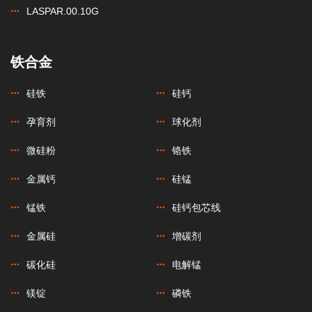
LASPAR.00.10G
铁合金
硅铁
硅钙
孕育剂
球化剂
微硅粉
铬铁
金属钙
硅锰
锰铁
硅钙包芯线
金属硅
增碳剂
碳化硅
电解锰
镁锭
磷铁