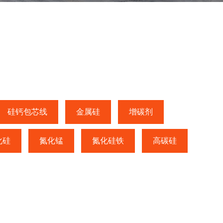
硅钙包芯线
金属硅
增碳剂
化硅
氮化锰
氮化硅铁
高碳硅