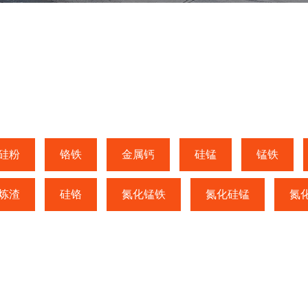
硅粉
铬铁
金属钙
硅锰
锰铁
炼渣
硅铬
氮化锰铁
氮化硅锰
氮