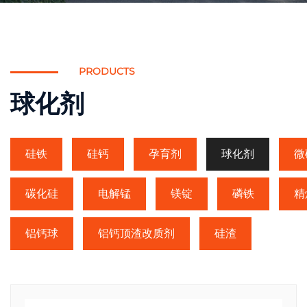
PRODUCTS
球化剂
硅铁
硅钙
孕育剂
球化剂
微
碳化硅
电解锰
镁锭
磷铁
精
铝钙球
铝钙顶渣改质剂
硅渣