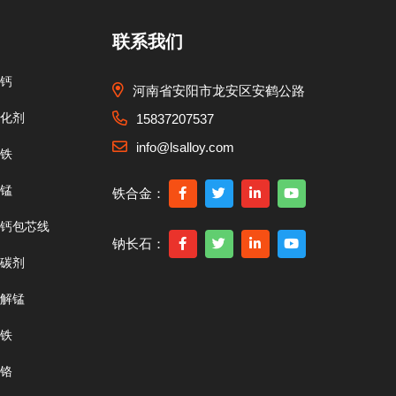
联系我们
钙
河南省安阳市龙安区安鹤公路
化剂
15837207537
info@lsalloy.com
铁
锰
铁合金：
钙包芯线
钠长石：
碳剂
解锰
铁
铬