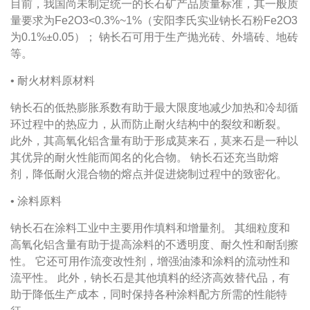
目前，我国尚未制定统一的长石矿产品质量标准，其一般质
量要求为
Fe2O3<0.3%~1%
（安阳李氏实业钠长石粉
Fe2O3
为
0.1%
±
0.05
）； 钠长石可用于生产抛光砖、外墙砖、地砖
等。
• 耐火材料原材料
钠长石的低热膨胀系数有助于最大限度地减少加热和冷却循
环过程中的热应力，从而防止耐火结构中的裂纹和断裂。
此外，其高氧化铝含量有助于形成莫来石，莫来石是一种以
其优异的耐火性能而闻名的化合物。
钠长石还充当助熔
剂，降低耐火混合物的熔点并促进烧制过程中的致密化。
• 涂料原料
钠长石在涂料工业中主要用作填料和增量剂。
其细粒度和
高氧化铝含量有助于提高涂料的不透明度、耐久性和耐刮擦
性。
它还可用作流变改性剂，增强油漆和涂料的流动性和
流平性。
此外，钠长石是其他填料的经济高效替代品，有
助于降低生产成本，同时保持各种涂料配方所需的性能特