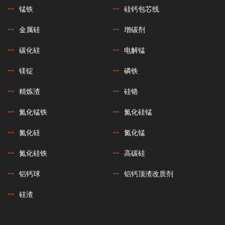
锰铁
硅钙包芯线
金属硅
增碳剂
碳化硅
电解锰
镁锭
磷铁
精炼渣
硅铬
氮化锰铁
氮化硅锰
氮化硅
氮化锰
氮化硅铁
高碳硅
铝钙球
铝钙顶渣改质剂
硅渣