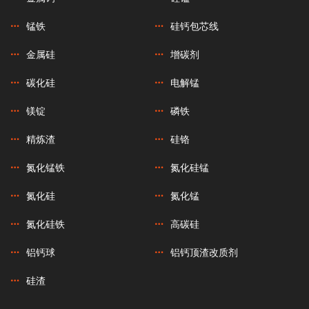
锰铁
硅钙包芯线
金属硅
增碳剂
碳化硅
电解锰
镁锭
磷铁
精炼渣
硅铬
氮化锰铁
氮化硅锰
氮化硅
氮化锰
氮化硅铁
高碳硅
铝钙球
铝钙顶渣改质剂
硅渣