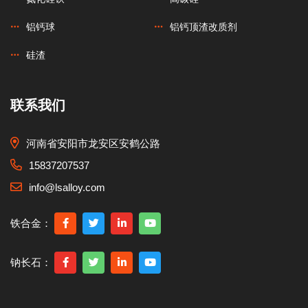
铝钙球
铝钙顶渣改质剂
硅渣
联系我们
河南省安阳市龙安区安鹤公路
15837207537
info@lsalloy.com
铁合金：
钠长石：