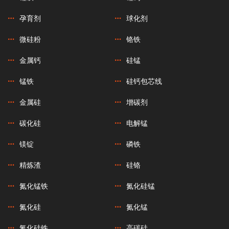
孕育剂
球化剂
微硅粉
铬铁
金属钙
硅锰
锰铁
硅钙包芯线
金属硅
增碳剂
碳化硅
电解锰
镁锭
磷铁
精炼渣
硅铬
氮化锰铁
氮化硅锰
氮化硅
氮化锰
氮化硅铁
高碳硅