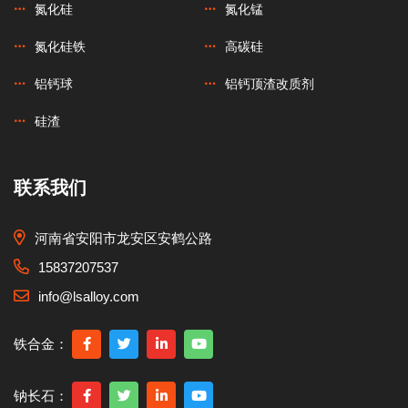
氮化硅
氮化锰
氮化硅铁
高碳硅
铝钙球
铝钙顶渣改质剂
硅渣
联系我们
河南省安阳市龙安区安鹤公路
15837207537
info@lsalloy.com
铁合金：
钠长石：