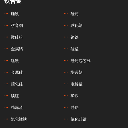
铁合金
硅铁
硅钙
孕育剂
球化剂
微硅粉
铬铁
金属钙
硅锰
锰铁
硅钙包芯线
金属硅
增碳剂
碳化硅
电解锰
镁锭
磷铁
精炼渣
硅铬
氮化锰铁
氮化硅锰