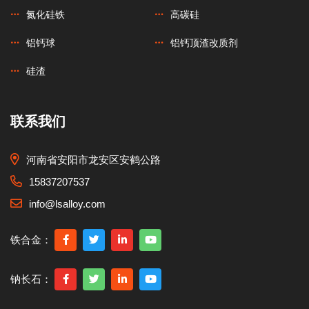
氮化硅铁
高碳硅
铝钙球
铝钙顶渣改质剂
硅渣
联系我们
河南省安阳市龙安区安鹤公路
15837207537
info@lsalloy.com
铁合金：
钠长石：