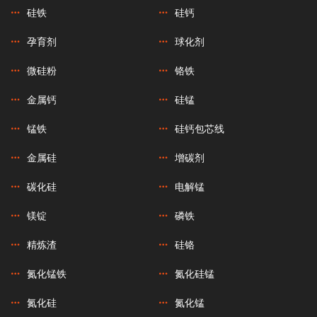
硅铁
硅钙
孕育剂
球化剂
微硅粉
铬铁
金属钙
硅锰
锰铁
硅钙包芯线
金属硅
增碳剂
碳化硅
电解锰
镁锭
磷铁
精炼渣
硅铬
氮化锰铁
氮化硅锰
氮化硅
氮化锰