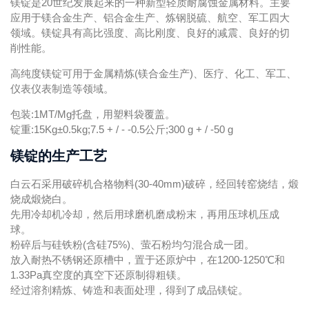
镁锭是20世纪发展起来的一种新型轻质耐腐蚀金属材料。主要
应用于镁合金生产、铝合金生产、炼钢脱硫、航空、军工四大
领域。镁锭具有高比强度、高比刚度、良好的减震、良好的切
削性能。
高纯度镁锭可用于金属精炼(镁合金生产)、医疗、化工、军工、
仪表仪表制造等领域。
包装:1MT/Mg托盘，用塑料袋覆盖。
锭重:15Kg±0.5kg;7.5 + / - -0.5公斤;300 g + / -50 g
镁锭的生产工艺
白云石采用破碎机合格物料(30-40mm)破碎，经回转窑烧结，煅
烧成煅烧白。
先用冷却机冷却，然后用球磨机磨成粉末，再用压球机压成
球。
粉碎后与硅铁粉(含硅75%)、萤石粉均匀混合成一团。
放入耐热不锈钢还原槽中，置于还原炉中，在1200-1250℃和
1.33Pa真空度的真空下还原制得粗镁。
经过溶剂精炼、铸造和表面处理，得到了成品镁锭。