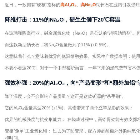
近日，一款拥有“硬核”指标的
高Al₂O₃
、
高Na₂O
钠长石在业内引发强烈
降维打击：11%的Na₂O，硬生生砸下20℃窑温
在玻璃和陶瓷行业，碱金属氧化物（Na₂O）是公认的“超强助熔剂”。
而这款新型钠长石，将Na₂O含量做到了11% (±0.5%)。
这意味着什么？意味着优异的低温熔融效果。实际生产数据表明：使
不要小看这20℃。对于一个中型窑炉而言，一年下来的燃气费节省不
强效补强：20%的Al₂O₃，向“产品变形”和“额外加铝”
降了温度，会不会影响产品质量？这正是这款矿源的“杀手锏”。
它的Al₂O₃含量高达20% (±1%)。高铝带来了两个立竿见影的效果：
优异的机械强度与抗变形能力： 在烧成过程中，高铝骨架能有效支撑
变相“免单”工业氧化铝： 过去为了防变形，配方师必须额外外购纯
和时间。