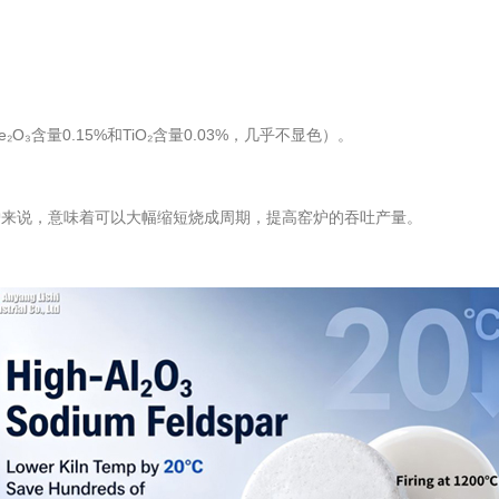
O₃含量0.15%和TiO₂含量0.03%，几乎不显色）。
窑炉来说，意味着可以大幅缩短烧成周期，提高窑炉的吞吐产量。