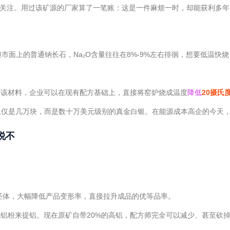
关注。用过该矿源的厂家算了一笔账：这是一件麻烦一时，却能获利多年的
但市面上的普通钠长石，Na₂O含量往往在8%-9%左右徘徊，想要低温快
用该材料，企业可以在现有配方基础上，直接将窑炉烧成温度
降低
20摄氏
仅仅是几万块，而是数十万美元级别的真金白银。在能源成本高企的今天
说不
坯体，大幅降低产品变形率，直接拉升成品的优等品率。
氧化铝粉来提铝。现在原矿自带20%的高铝，配方师完全可以减少、甚至