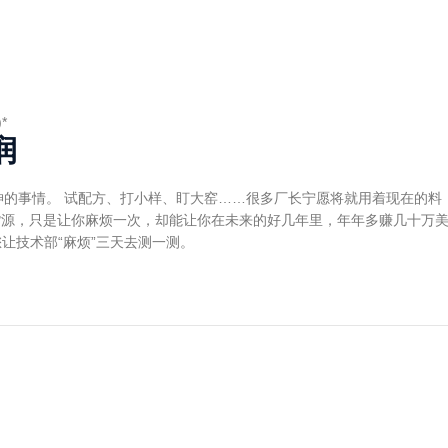
*
润
神的事情。 试配方、打小样、盯大窑……很多厂长宁愿将就用着现在的料
货源，只是让你麻烦一次，却能让你在未来的好几年里，年年多赚几十万
让技术部“麻烦”三天去测一测。