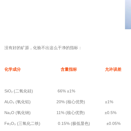
没有好的矿源，化验不出这么干净的指标：
化学成分
含量指标
允许误差
SiO₂ (二氧化硅)
66% ±1%
Al₂O₃ (氧化铝) 20% (核心优势)
±1%
Na₂O (氧化钠)
11% (核心优势)
±0.5%
Fe₂O₃ (三氧化二铁) 0.15% (极低显色)
±0.05%