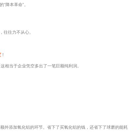
“降本革命”。
烧，往往力不从心。
度
！
，这相当于企业凭空多出了一笔巨额纯利润。
砍掉额外添加氧化铝的环节。省下了买氧化铝的钱，还省下了球磨的能耗