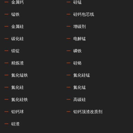
金属钙
硅锰
锰铁
硅钙包芯线
金属硅
增碳剂
碳化硅
电解锰
镁锭
磷铁
精炼渣
硅铬
氮化锰铁
氮化硅锰
氮化硅
氮化锰
氮化硅铁
高碳硅
铝钙球
铝钙顶渣改质剂
硅渣