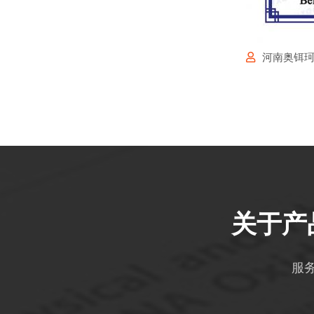
河南奥铒
关于产
服