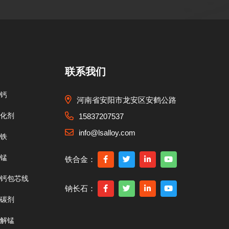
联系我们
钙
河南省安阳市龙安区安鹤公路
化剂
15837207537
info@lsalloy.com
铁
锰
铁合金：
钙包芯线
钠长石：
碳剂
解锰