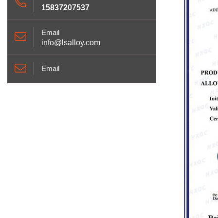
15837207537
Email
info@lsalloy.com
Email