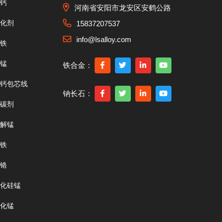
钙
河南省安阳市龙安区安鹤公路
化剂
15837207537
info@lsalloy.com
铁
锰
铁合金：
钙包芯线
钠长石：
碳剂
解锰
铁
铬
化硅锰
化锰