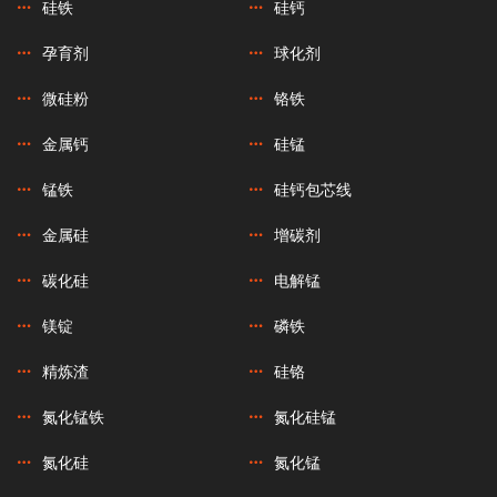
硅铁
硅钙
孕育剂
球化剂
微硅粉
铬铁
金属钙
硅锰
锰铁
硅钙包芯线
金属硅
增碳剂
碳化硅
电解锰
镁锭
磷铁
精炼渣
硅铬
氮化锰铁
氮化硅锰
氮化硅
氮化锰