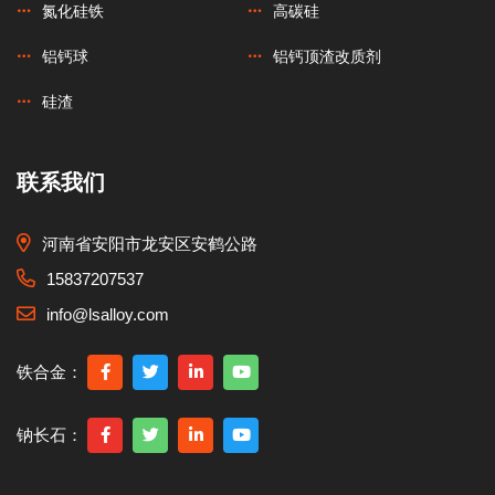
氮化硅铁
高碳硅
铝钙球
铝钙顶渣改质剂
硅渣
联系我们
河南省安阳市龙安区安鹤公路
15837207537
info@lsalloy.com
铁合金：
钠长石：